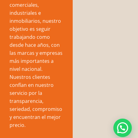
comerciales,
industriales e
inmobiliarios, nuestro
objetivo es seguir
trabajando como
desde hace años, con
las marcas y empresas
más importantes a
nivel nacional.
Nuestros clientes
confían en nuestro
servicio por la
transparencia,
seriedad, compromiso
y encuentran el mejor
precio.